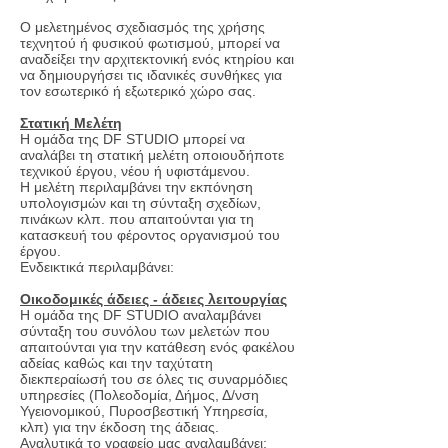
Ο μελετημένος σχεδιασμός της χρήσης
τεχνητού ή φυσικού φωτισμού, μπορεί να
αναδείξει την αρχιτεκτονική ενός κτηρίου και
να δημιουργήσει τις ιδανικές συνθήκες για
τον εσωτερικό ή εξωτερικό χώρο σας.
Στατική Μελέτη
Η ομάδα της DF STUDIO μπορεί να
αναλάβει τη στατική μελέτη οποιουδήποτε
τεχνικού έργου, νέου ή υφιστάμενου.
Η μελέτη περιλαμβάνει την εκπόνηση
υπολογισμών και τη σύνταξη σχεδίων,
πινάκων κλπ. που απαιτούνται για τη
κατασκευή του φέροντος οργανισμού του
έργου.
Ενδεικτικά περιλαμβάνει:
Οικοδομικές άδειες - άδειες λειτουργίας
Η ομάδα της DF STUDIO αναλαμβάνει
σύνταξη του συνόλου των μελετών που
απαιτούνται για την κατάθεση ενός φακέλου
αδείας καθώς και την ταχύτατη
διεκπεραίωσή του σε όλες τις συναρμόδιες
υπηρεσίες (Πολεοδομία, Δήμος, Δ/νση
Υγειονομικού, Πυροσβεστική Υπηρεσία,
κλπ) για την έκδοση της άδειας.
Αναλυτικά το γραφείο μας αναλαμβάνει: