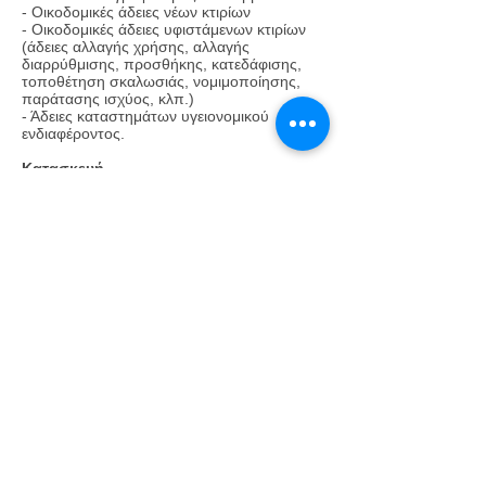
- Οικοδομικές άδειες νέων κτιρίων
- Οικοδομικές άδειες υφιστάμενων κτιρίων
(άδειες αλλαγής χρήσης, αλλαγής
διαρρύθμισης, προσθήκης, κατεδάφισης,
τοποθέτηση σκαλωσιάς, νομιμοποίησης,
παράτασης ισχύος, κλπ.)
- Άδειες καταστημάτων υγειονομικού
ενδιαφέροντος.
Κατασκευή
Υψηλή αισθητική, ποιότητα, ασφάλεια και
ανταγωνιστικό κόστος είναι τα
πλεονεκτήματα της
DF STUDIO για τη εξασφάλιση της
επένδυσής σας και τη δημιουργία ενός
μοναδικού κτιρίου όπως το ονειρεύεστε.
Η κατασκευαστική ομάδα και τα συνεργεία
μας εγγυώνται την κατασκευή ενός άρτιου
έργου, από την αρχή μέχρι το τέλος του. Για
το σκοπό αυτό, οι μηχανικοί της DF
STUDIO παρακολουθούν και επιβλέπουν το
έργο κατά τη διάρκεια της υλοποίησής του,
συντονίζοντας τα συνεργεία και
πραγματοποιώντας ποιοτικούς ελέγχους σε
όλα τα στάδια της κατασκευής.
Παράλληλα, η σύνταξη ενός ακριβούς
οικονομικού προϋπολογισμού, καθώς και
χρονοδιαγράμματος που προηγούνται πριν